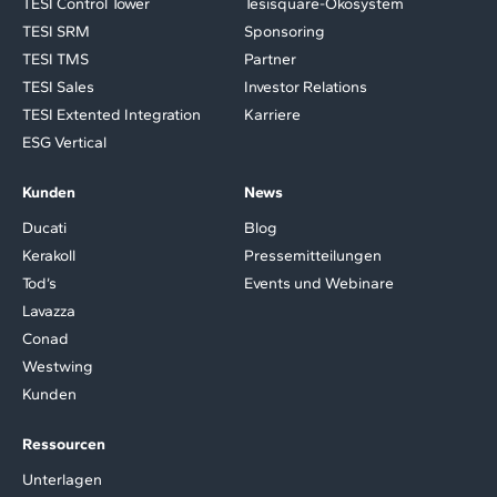
TESI Control Tower
Tesisquare-Ökosystem
TESI SRM
Sponsoring
TESI TMS
Partner
TESI Sales
Investor Relations
TESI Extented Integration
Karriere
ESG Vertical
Kunden
News
Ducati
Blog
Kerakoll
Pressemitteilungen
Tod’s
Events und Webinare
Lavazza
Conad
Westwing
Kunden
Ressourcen
Unterlagen