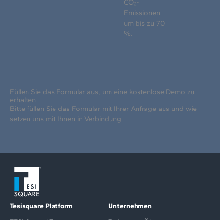
CO₂-
Emissionen
um bis zu 70
%.
Füllen Sie das Formular aus, um eine kostenlose Demo zu
erhalten
Bitte füllen Sie das Formular mit Ihrer Anfrage aus und wie
setzen uns mit Ihnen in Verbindung
Tesisquare Platform
Unternehmen