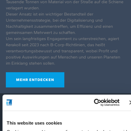
Tausende Tonnen von Material von der Straße auf die Schiene
verlagert wurden.
Dieser Ansatz ist ein wichtiger Bestandteil der
Unternehmensstrategie, bei der Digitalisierung und
Nachhaltigkeit zusammentreffen, um Effizienz und einen
gemeinsamen Mehrwert zu schaffen.
Um sein langfristiges Engagement zu unterstreichen, agiert
Kerakoll seit 2023 nach B-Corp-Richtlinien, das heißt
verantwortungsbewusst und transparent, wobei Profit und
positive Auswirkungen auf Menschen und unseren Planeten
im Einklang stehen sollen.
MEHR ENTDECKEN
This website uses cookies