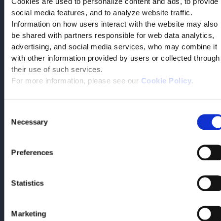
Cookies are used to personalize content and ads, to provide
social media features, and to analyze website traffic.
Information on how users interact with the website may also
be shared with partners responsible for web data analytics,
advertising, and social media services, who may combine it
with other information provided by users or collected through
their use of such services.
For more information, please see our
Cookie Policy
.
Consent
Alessandro Lugli
Necessary
Selection
Chief Information Officer,
Kerakoll
Preferences
„Wir haben nicht nur eine Software gesucht, sondern einen
Statistics
Partner, der uns bei einem Paradigmenwechsel im
Unternehmen unterstützen kann.Tesisquare hat unsere Vision
genau verstanden und ist wie kein anderes Unternehmen in
Marketing
der Lage, unsere komplexen spezifischen Bedürfnisse zu