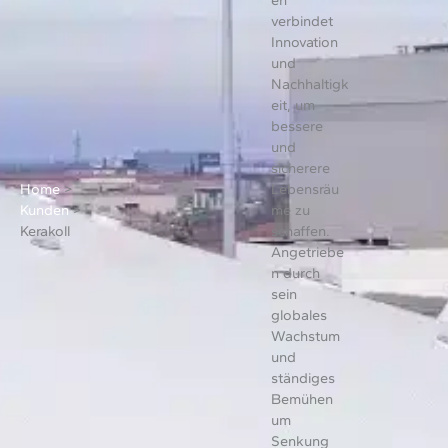
verbindet
Innovation
und
Nachhaltigk
eit, um
bessere
und
sicherere
Home
>
Lebensräu
Kunden
>
me zu
Kerakoll
schaffen.
Angetriebe
n durch
sein
globales
Wachstum
und
ständiges
Bemühen
um
Senkung