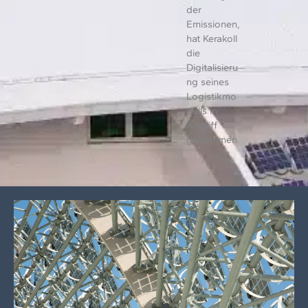
der
Emissionen,
hat Kerakoll
die
Digitalisieru
ng seines
Logistikmo
dells in
Angriff
genommen.