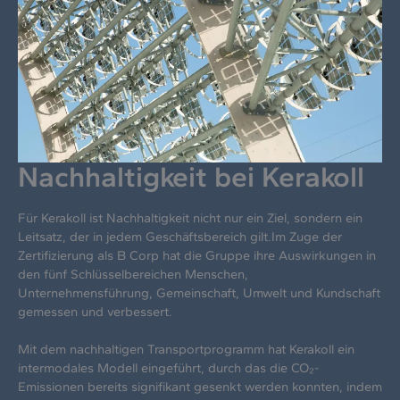
Nachhaltigkeit bei Kerakoll
Für Kerakoll ist Nachhaltigkeit nicht nur ein Ziel, sondern ein
Leitsatz, der in jedem Geschäftsbereich gilt.Im Zuge der
Zertifizierung als B Corp hat die Gruppe ihre Auswirkungen in
den fünf Schlüsselbereichen Menschen,
Unternehmensführung, Gemeinschaft, Umwelt und Kundschaft
gemessen und verbessert.
Mit dem nachhaltigen Transportprogramm hat Kerakoll ein
intermodales Modell eingeführt, durch das die CO₂-
Emissionen bereits signifikant gesenkt werden konnten, indem